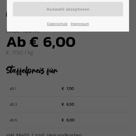
Rahmsauce
Datenschutz
Impressum
Inhalt: 400 ml
Ab
€
6,00
€
17,50 / kg
Staffelpreis für
ab 1
€
7,00
ab 3
€
6,50
ab 6
€
6,00
inkl. MwSt. / zzgl. Versandkosten