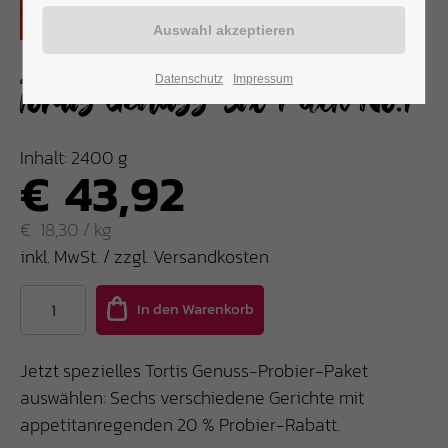
Datenschutz
Impressum
Tortis Genuss-Six-Pack No.1
Inhalt: 2400 g
€
43,92
€
18,30 / kg
inkl. MwSt. / zzgl. Versandkosten
Jetzt spezielles Tortis Genuss-Probier-Paket
auswählen: Sechs verschiedene Gerichte mit
appetitanregenden 20 % Probier-Rabatt.