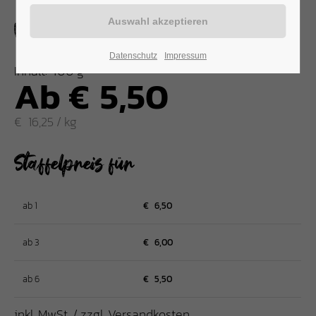
Vegane Bolognese
Datenschutz
Impressum
Inhalt: 400 g
Ab
€
5,50
€
16,25 / kg
Staffelpreis für
ab 1
€
6,50
ab 3
€
6,00
ab 6
€
5,50
inkl. MwSt. / zzgl. Versandkosten