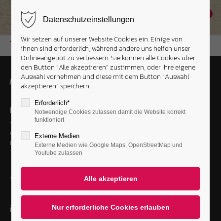
0
Datenschutzeinstellungen
Wir setzen auf unserer Website Cookies ein. Einige von
Zurück
ihnen sind erforderlich, während andere uns helfen unser
Onlineangebot zu verbessern. Sie können alle Cookies über
den Button “Alle akzeptieren” zustimmen, oder Ihre eigene
Auswahl vornehmen und diese mit dem Button “Auswahl
Menü
akzeptieren” speichern.
Erforderlich*
Kontakt
Notwendige Cookies zulassen damit die Website korrekt
funktioniert
Tortis Kitchen
Charlottenstraße 47/1
Externe Medien
Korntal-Münchingen
Externe Medien wie Google Maps, OpenStreetMap und
70825 Deutschland
Youtube zulassen
Tel.:
+49 174 1678656
info@tortis-kitchen.de
Folge uns